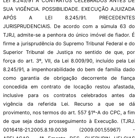
LEI 8.245/91 A CONTRATOS CELEBRADOS ANTES DE
SUA VIGÊNCIA. POSSIBILIDADE. EXECUÇÃO AJUIZADA
APÓS A LEI 8.245/91. PRECEDENTES
JURISPRUDENCIAIS. De acordo com a súmula 63 do
TJRJ, admite-se a penhora do único imóvel de fiador. É
firme a jurisprudência do Supremo Tribunal Federal e do
Superior Tribunal de Justiça no sentido de que, por
força do art. 3º, VII, da Lei 8.009/90, incluído pela Lei
8.245/91, a impenhorabilidade do bem de família dado
como garantia de obrigação decorrente de fiança
concedida em contrato de locação restou afastada,
inclusive para os contratos celebrados antes da
vigência da referida Lei. Recurso a que se dá
provimento, nos termos do art. 557 §1º-A do CPC, a fim
de que seja dado prosseguimento à Execução. (TJRJ.
0016418-21.2005.8.19.0038 (2009.001.55967) -