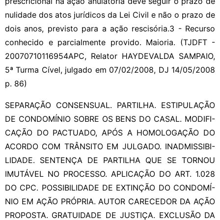
prescricional na ação anulatória deve seguir o prazo de
nulidade dos atos jurídicos da Lei Civil e não o prazo de
dois anos, previsto para a ação rescisória.3 - Recurso
conhecido e parcialmente provido. Maioria. (TJDFT -
20070710116954APC, Relator HAYDEVALDA SAMPAIO,
5ª Turma Cível, julgado em 07/02/2008, DJ 14/05/2008
p. 86)
SEPARAÇÃO CONSENSUAL. PARTILHA. ESTIPULAÇÃO
DE CONDOMÍNIO SOBRE OS BENS DO CASAL. MODIFI-
CAÇÃO DO PACTUADO, APÓS A HOMOLOGAÇÃO DO
ACORDO COM TRÂNSITO EM JULGADO. INADMISSIBI-
LIDADE. SENTENÇA DE PARTILHA QUE SE TORNOU
IMUTÁVEL NO PROCESSO. APLICAÇÃO DO ART. 1.028
DO CPC. POSSIBILIDADE DE EXTINÇÃO DO CONDOMÍ-
NIO EM AÇÃO PRÓPRIA. AUTOR CARECEDOR DA AÇÃO
PROPOSTA. GRATUIDADE DE JUSTIÇA. EXCLUSÃO DA