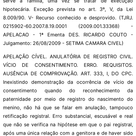
serve à família, uma vez se tratar de execução
hipotecária. Exceção prevista no art. 3º, V, da Lei
8.009/90. V- Recurso conhecido e desprovido. (TJRJ.
0215902-60.2007.8.19.0001 (2009.001.33368) -
APELACAO - 1ª Ementa DES. RICARDO COUTO -
Julgamento: 26/08/2009 - SETIMA CAMARA CIVEL)
APELAÇÃO CÍVEL. ANULATÓRIA DE REGISTRO CIVIL.
VÍCIO DE CONSENTIMENTO. ERRO. REQUISITOS.
AUSÊNCIA DE COMPROVAÇÃO. ART. 333, I, DO CPC.
Inexistindo demonstração da ocorrência de vício de
consentimento quando do reconhecimento da
paternidade por meio de registro do nascimento do
menino, não há que se falar em anulação, tampouco
retificação registral. Erro substancial, escusável e real
que não se verifica na hipótese em que o pai registral,
após uma única relação com a genitora e de haver sido