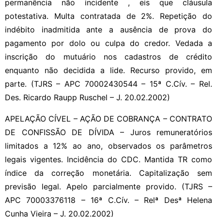
permanência não incidente , eis que cláusula
potestativa. Multa contratada de 2%. Repetição do
indébito inadmitida ante a ausência de prova do
pagamento por dolo ou culpa do credor. Vedada a
inscrição do mutuário nos cadastros de crédito
enquanto não decidida a lide. Recurso provido, em
parte. (TJRS – APC 70002430544 – 15ª C.Cív. – Rel.
Des. Ricardo Raupp Ruschel – J. 20.02.2002)
APELAÇÃO CÍVEL – AÇÃO DE COBRANÇA – CONTRATO
DE CONFISSÃO DE DÍVIDA – Juros remuneratórios
limitados a 12% ao ano, observados os parâmetros
legais vigentes. Incidência do CDC. Mantida TR como
índice da correção monetária. Capitalização sem
previsão legal. Apelo parcialmente provido. (TJRS –
APC 70003376118 – 16ª C.Cív. – Relª Desª Helena
Cunha Vieira – J. 20.02.2002)