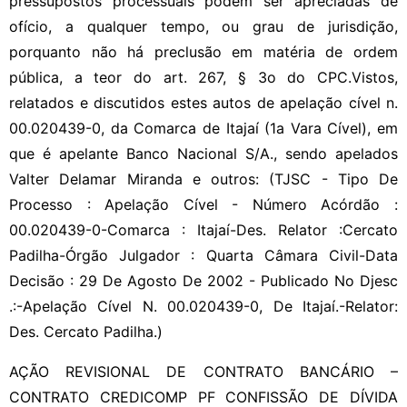
pressupostos processuais podem ser apreciadas de
ofício, a qualquer tempo, ou grau de jurisdição,
porquanto não há preclusão em matéria de ordem
pública, a teor do art. 267, § 3o do CPC.Vistos,
relatados e discutidos estes autos de apelação cível n.
00.020439-0, da Comarca de Itajaí (1a Vara Cível), em
que é apelante Banco Nacional S/A., sendo apelados
Valter Delamar Miranda e outros: (TJSC - Tipo De
Processo : Apelação Cível - Número Acórdão :
00.020439-0-Comarca : Itajaí-Des. Relator :Cercato
Padilha-Órgão Julgador : Quarta Câmara Civil-Data
Decisão : 29 De Agosto De 2002 - Publicado No Djesc
.:-Apelação Cível N. 00.020439-0, De Itajaí.-Relator:
Des. Cercato Padilha.)
AÇÃO REVISIONAL DE CONTRATO BANCÁRIO –
CONTRATO CREDICOMP PF CONFISSÃO DE DÍVIDA