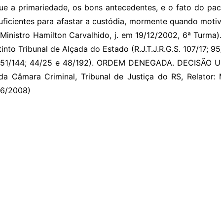
ue a primariedade, os bons antecedentes, e o fato do pacie
suficientes para afastar a custódia, mormente quando mot
Ministro Hamilton Carvalhido, j. em 19/12/2002, 6ª Turma)
into Tribunal de Alçada do Estado (R.J.T.J.R.G.S. 107/17; 9
1/144; 44/25 e 48/192). ORDEM DENEGADA. DECISÃO U
 Câmara Criminal, Tribunal de Justiça do RS, Relator: M
06/2008)