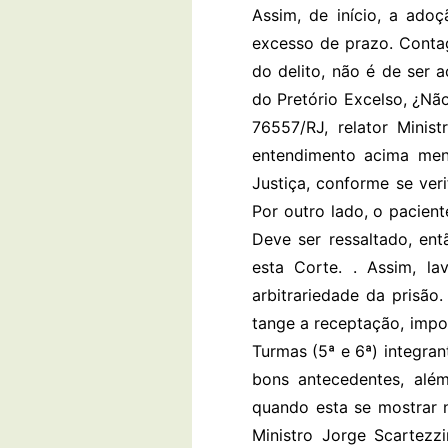
Assim, de início, a ado
excesso de prazo. Contag
do delito, não é de ser 
do Pretório Excelso, ¿Nã
76557/RJ, relator Minis
entendimento acima men
Justiça, conforme se ver
Por outro lado, o pacien
Deve ser ressaltado, ent
esta Corte. . Assim, l
arbitrariedade da prisão
tange a receptação, impor
Turmas (5ª e 6ª) integran
bons antecedentes, alé
quando esta se mostrar n
Ministro Jorge Scartezzi