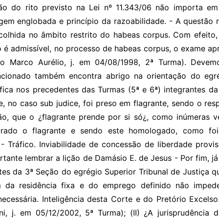
ção do rito previsto na Lei nº 11.343/06 não importa em
em englobada e princípio da razoabilidade. - A questão re
acolhida no âmbito restrito do habeas corpus. Com efeito,
o é admissível, no processo de habeas corpus, o exame a
tro Marco Aurélio, j. em 04/08/1998, 2ª Turma). Devem
cionado também encontra abrigo na orientação do egrég
ifica nos precedentes das Turmas (5ª e 6ª) integrantes da
te, no caso sub judice, foi preso em flagrante, sendo o re
ão, que o ¿flagrante prende por si só¿, como inúmeras 
avrado o flagrante e sendo este homologado, como fo
. - Tráfico. Inviabilidade de concessão de liberdade provi
tante lembrar a lição de Damásio E. de Jesus - Por fim, j
tes da 3ª Seção do egrégio Superior Tribunal de Justiça qu
m da residência fixa e do emprego definido não impede
ecessária. Inteligência desta Corte e do Pretório Excels
ni, j. em 05/12/2002, 5ª Turma); (II) ¿A jurisprudência d