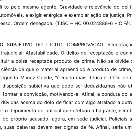
li-to pelo mesmo agente. Gravidade e relevância do deli
utomóveis, a exigir enérgica e exemplar ação da justiça. Pr
cesso. Ordem denegada. (TJSC – HC 00.024888-6 – C.Fér. 
 SUBJETIVO DO ILICITO. COMPROVACAO. Receptação.
rajudicial. Afastabilidade. O delito de receptação é con
ituir a coisa receptada produto de crime. Não se olvide 
ia ciência de que o material apreendido é produto de crim
, segundo Munoz Conde, "é muito mais difusa e difícil d
u disposição subjetiva que pode ser deduzida,mas não ob
 formar a convicção, motivando-a. Afinal, a conduta do a
dúvidas acerca do dolo de ficar com algo atrelado a outro
r o depoimento do policial que efetuou o flagrante, nem
do próprio acusado, agora, em sede judicial. Policiais
, suas palavras devem ser dignas de fé. Afinal, seria u