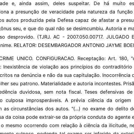
idade e, ainda assim, deles suspeitar. De há muito e
tiona a presunção de veracidade pela natureza da função 
os autos produzida pela Defesa capaz de afastar a presu
al;ônus seu, e que do qual não se desimcumbiu. Autoria e m
rso desprovido. (TJRJ. AC - 2007.050.00717. JULGADO 
anime. RELATOR: DESEMBARGADOR ANTONIO JAYME BOE
IME UNICO. CONFIGURACAO. Receptação: Art. 180, "ca
: Inexistência de violação aos princípios do contraditóri
critos na denúncia e não da sua capitulação. Inocorrência
olher seu patrono. Materialidade e autoria incontestes. Pris
dência duvidosa, sem nota fiscal. Teses defensivas d
o culposa improsperáveis. A prévia ciência da origem i
 as circunstâncias dos autos. "(...) no exame do delito 
sa da coisa pode extrair-se da própria conduta do agente e
 o mesmo ocorrendo com relação à ciência da ilicitude, nec
ente culposo, podendo tal exame ser inferido da exterio