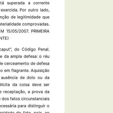
stá superada a corrente
exercida. Por outro lado,
nção de legitimidade que
aterialidade comprovadas.
EM 15/05/2007. PRIMEIRA
NTE)
put", do Código Penal.
o e da ampla defesa: o réu
 de cerceamento de defesa
ão em flagrante. Aquisição
e ausência de dolo ou da
lícita da coisa deve ser
de receptação, a prova da
 dos fatos circunstanciais
essária para distinguir o
ridade do fato, pois, ao