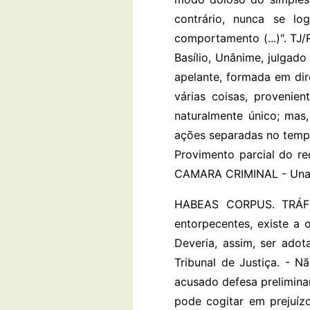
contrário, nunca se lo
comportamento (...)". TJ/
Basílio, Unânime, julgad
apelante, formada em dir
várias coisas, provenie
naturalmente único; mas
ações separadas no tempo
Provimento parcial do r
CAMARA CRIMINAL - Un
HABEAS CORPUS. TRÁFI
entorpecentes, existe a
Deveria, assim, ser ado
Tribunal de Justiça. - N
acusado defesa prelimina
pode cogitar em prejuíz