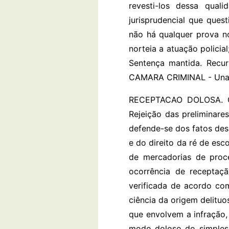
revesti-los dessa qual
jurisprudencial que ques
não há qualquer prova n
norteia a atuação polici
Sentença mantida. Recu
CAMARA CRIMINAL - Un
RECEPTACAO DOLOSA. CR
Rejeição das preliminares
defende-se dos fatos des
e do direito da ré de esc
de mercadorias de proce
ocorrência de receptaçã
verificada de acordo com
ciência da origem delituo
que envolvem a infração,
modo doloso do simplesm