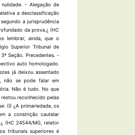
 nulidade. - Alegação de
lativa a desclassificação
 segundo a jurisprudência
profundado da prova.¿ (HC
os lembrar, ainda, que o
io Superior Tribunal de
 3ª Seção. Precedentes. -
spectivo auto homologado.
vezes já deixou assentado
i, não se pode falar em
sória. Não é tudo. No que
á restou reconhecido pelas
e: (I) ¿A primariedade, os
m a constrição cautelar
o.¿ (HC 24544/MG, relator
os tribunais superiores é