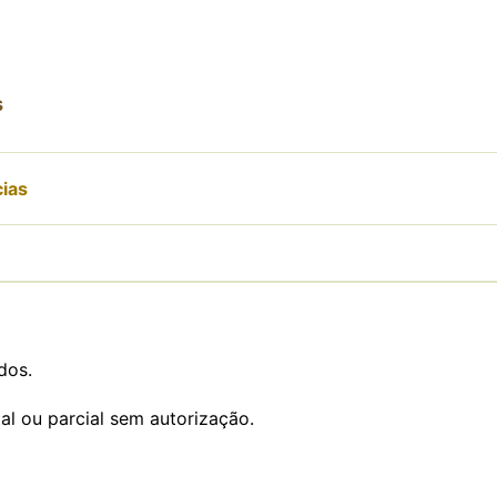
s
cias
dos.
al ou parcial sem autorização.