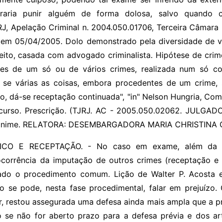
graria punir alguém de forma dolosa, salvo quando 
RJ, Apelação Criminal n. 2004.050.01706, Terceira Câmara 
o em 05/04/2005. Dolo demonstrado pela diversidade de 
eito, casada com advogado criminalista. Hipótese de crim
ntes de um só ou de vários crimes, realizada num só c
, se várias as coisas, embora procedentes de um crime,
, dá-se receptação continuada", "in" Nelson Hungria, Com
ecurso. Prescrição. (TJRJ. AC - 2005.050.02062. JULGA
anime. RELATORA: DESEMBARGADORA MARIA CHRISTINA 
CO E RECEPTAÇÃO. - No caso em exame, além da de
 ocorrência da imputação de outros crimes (receptação e
tado o procedimento comum. Lição de Walter P. Acosta 
ão se pode, nesta fase procedimental, falar em prejuízo.
r, restou assegurada uma defesa ainda mais ampla que a pr
o se não for aberto prazo para a defesa prévia e dos a