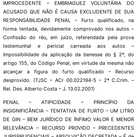
IMPROCEDENTE – EMBRIAGUEZ VOLUNTÁRIA DO
ACUSADO QUE NÃO É CAUSA EXCLUDENTE DE SUA
RESPONSABILIDADE PENAL – Furto qualificado, na
forma tentada, devidamente comprovado nos autos –
Confissão do réu, em juízo, referendada pela prova
testemunhal e pericial carreada aos autos –
Impossibilidade da aplicação da benesse do § 2º, do
artigo 155, do Código Penal, em virtude da mesma não
alcançar a figura do furto qualificado – Recurso
desprovido. (TJSC – ACr 00.022194-5 – 2ª C.Crim. –
Rel. Des. Alberto Costa – J. 13.02.2001)
PENAL – ATIPICIDADE – PRINCÍPIO DA
INSIGNIFICÂNCIA – TENTATIVA DE FURTO – UM LITRO
DE GIN – BEM JURÍDICO DE ÍNFIMO VALOR E MENOR
RELEVÂNCIA – RECURSO PROVIDO – PRECEDENTES
JURISPRUDENCIAIS – ABSOLVIÇÃO DECRETADA – É de