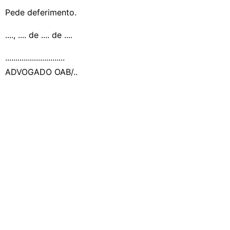
Pede deferimento.
...., .... de .... de ....
.............................
ADVOGADO OAB/..