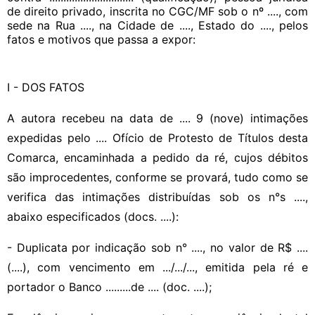
de direito privado, inscrita no CGC/MF sob o nº ...., com
sede na Rua ...., na Cidade de ...., Estado do ...., pelos
fatos e motivos que passa a expor:
I - DOS FATOS
A autora recebeu na data de .... 9 (nove) intimações
expedidas pelo .... Ofício de Protesto de Títulos desta
Comarca, encaminhada a pedido da ré, cujos débitos
são improcedentes, conforme se provará, tudo como se
verifica das intimações distribuídas sob os n°s ....,
abaixo especificados (docs. ....):
- Duplicata por indicação sob n° ...., no valor de R$ ....
(....), com vencimento em .../.../..., emitida pela ré e
portador o Banco .........de .... (doc. ....);