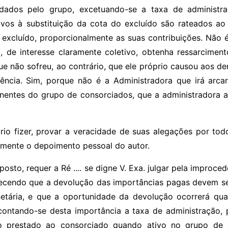
adados pelo grupo, excetuando-se a taxa de administra
ativos à substituição da cota do excluído são rateados ao 
o excluído, proporcionalmente as suas contribuições. Não 
, de interesse claramente coletivo, obtenha ressarcime
que não sofreu, ao contrário, que ele próprio causou aos 
ência. Sim, porque não é a Administradora que irá arca
nentes do grupo de consorciados, que a administradora a
ário fizer, provar a veracidade de suas alegações por t
almente o depoimento pessoal do autor.
osto, requer a Ré .... se digne V. Exa. julgar pela improce
cendo que a devolução das importâncias pagas devem ser
netária, e que a oportunidade da devolução ocorrerá q
contando-se desta importância a taxa de administração, 
ão prestado ao consorciado quando ativo no grupo de c