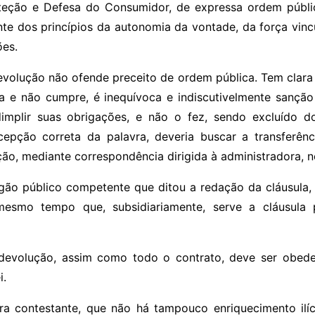
teção e Defesa do Consumidor, de expressa ordem pública
ante dos princípios da autonomia da vontade, da força vinc
ões.
devolução não ofende preceito de ordem pública. Tem clara 
a e não cumpre, é inequívoca e indiscutivelmente sanção
dimplir suas obrigações, e não o fez, sendo excluído 
acepção correta da palavra, deveria buscar a transferên
ção, mediante correspondência dirigida à administradora, 
gão público competente que ditou a redação da cláusula, 
mesmo tempo que, subsidiariamente, serve a cláusula p
 devolução, assim como todo o contrato, deve ser obede
i.
ra contestante, que não há tampouco enriquecimento ilíc