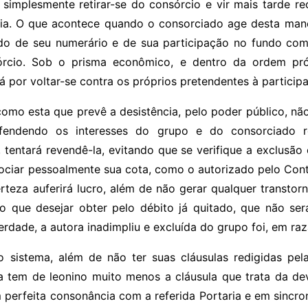
simplesmente retirar-se do consórcio e vir mais tarde r
ria. O que acontece quando o consorciado age desta mane
do de seu numerário e de sua participação no fundo co
órcio. Sob o prisma econômico, e dentro da ordem pró
á por voltar-se contra os próprios pretendentes à particip
como esta que prevê a desistência, pelo poder público, nã
fendendo os interesses do grupo e do consorciado re
tentará revendê-la, evitando que se verifique a exclusão e
ciar pessoalmente sua cota, como o autorizado pelo Con
erteza auferirá lucro, além de não gerar qualquer transto
eço que desejar obter pelo débito já quitado, que não s
erdade, a autora inadimpliu e excluída do grupo foi, em ra
 sistema, além de não ter suas cláusulas redigidas pela
da tem de leonino muito menos a cláusula que trata da d
perfeita consonância com a referida Portaria e em sincron