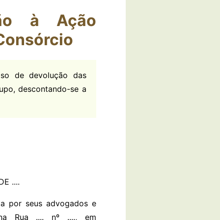
ção à Ação
 Consórcio
aso de devolução das
rupo, descontando-se a
 ....
esentada por seus advogados e
a Rua .... nº ...., em