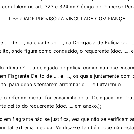
, com fulcro no art. 323 e 324 do Código de Processo Pena
LIBERDADE PROVISÓRIA VINCULADA COM FIANÇA
 de .... de ...., na cidade de ...., na Delegacia de Polícia do ..
lito, onde figura como conduzido, o requerente (doc. ...., 
o ofício nº .... o delegado de polícia comunicou que encam
m Flagrante Delito de .... e ...., os quais juntamente com o
rito, para depois tentarem arrombar o .... e furtarem o ....
e o referido menor foi encaminhado a "Delegacia de Pro
te delito do requerente (doc. .... em anexo.);
 em flagrante não se justifica, vez que não se verificam a
am tal extrema medida. Verifica-se também, que não estã