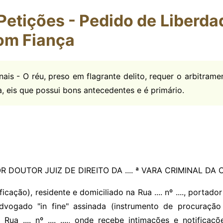
etições - Pedido de Liberda
om Fiança
ais - O réu, preso em flagrante delito, requer o arbitrame
a, eis que possui bons antecedentes e é primário.
DOUTOR JUIZ DE DIREITO DA .... ª VARA CRIMINAL DA C
....., (qualificação), residente e domiciliado na Rua .... nº ...., po
 advogado "in fine" assinada (instrumento de procuraçã
a Rua .... nº .... ...., onde recebe intimações e notifica