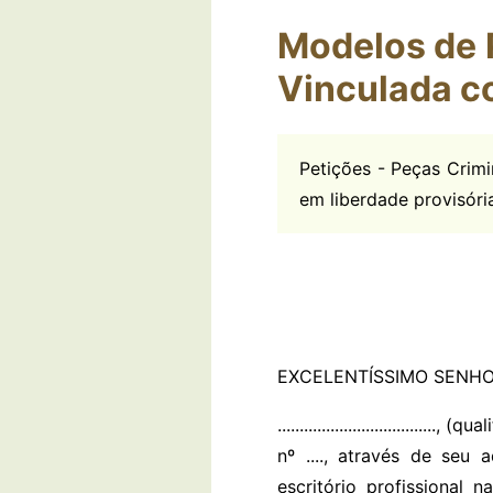
Modelos de P
Vinculada c
Petições - Peças Crimin
em liberdade provisóri
EXCELENTÍSSIMO SENHOR 
...............................
nº ...., através de seu
escritório profissional n