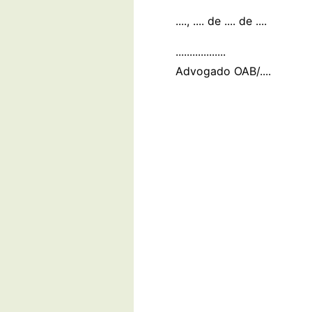
...., .... de .... de ....
..................
Advogado OAB/....