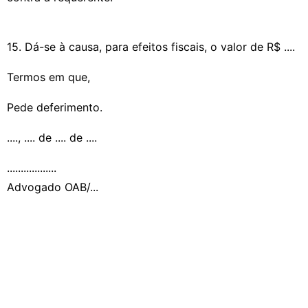
15. Dá-se à causa, para efeitos fiscais, o valor de R$ ....
Termos em que,
Pede deferimento.
...., .... de .... de ....
..................
Advogado OAB/...