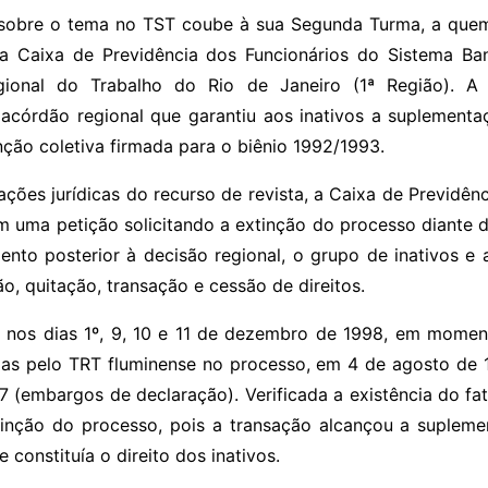
 sobre o tema no TST coube à sua Segunda Turma, a que
la Caixa de Previdência dos Funcionários do Sistema Bane
gional do Trabalho do Rio de Janeiro (1ª Região). A 
a acórdão regional que garantiu aos inativos a suplement
ção coletiva firmada para o biênio 1992/1993.
ções jurídicas do recurso de revista, a Caixa de Previdênc
m uma petição solicitando a extinção do processo diante 
nto posterior à decisão regional, o grupo de inativos e 
, quitação, transação e cessão de direitos.
 nos dias 1º, 9, 10 e 11 de dezembro de 1998, em moment
s pelo TRT fluminense no processo, em 4 de agosto de 1
 (embargos de declaração). Verificada a existência do f
inção do processo, pois a transação alcançou a supleme
 constituía o direito dos inativos.