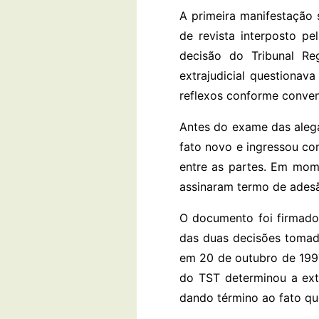
A primeira manifestação
de revista interposto pe
decisão do Tribunal Re
extrajudicial questionav
reflexos conforme conven
Antes do exame das alega
fato novo e ingressou co
entre as partes. Em mome
assinaram termo de adesão
O documento foi firmado
das duas decisões tomada
em 20 de outubro de 1997
do TST determinou a ext
dando término ao fato que