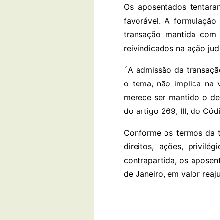
Os aposentados tentaram
favorável. A formulação 
transação mantida com 
reivindicados na ação jud
´A admissão da transação 
o tema, não implica na 
merece ser mantido o def
do artigo 269, III, do Có
Conforme os termos da tr
direitos, ações, privil
contrapartida, os aposen
de Janeiro, em valor reaj