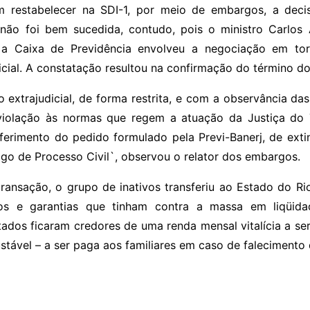
 restabelecer na SDI-1, por meio de embargos, a decis
não foi bem sucedida, contudo, pois o ministro Carlos 
a Caixa de Previdência envolveu a negociação em to
icial. A constatação resultou na confirmação do término d
extrajudicial, de forma restrita, e com a observância das
violação às normas que regem a atuação da Justiça do 
erimento do pedido formulado pela Previ-Banerj, de exti
digo de Processo Civil`, observou o relator dos embargos.
ansação, o grupo de inativos transferiu ao Estado do Rio
égios e garantias que tinham contra a massa em liqüid
tados ficaram credores de uma renda mensal vitalícia a se
ustável – a ser paga aos familiares em caso de falecimento 