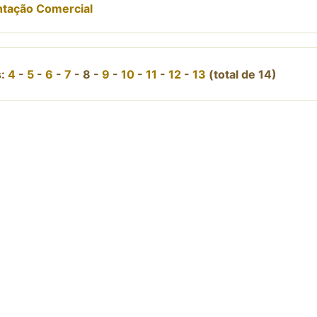
ntação Comercial
s:
4
-
5
-
6
-
7
-
8
-
9
-
10
-
11
-
12
-
13
(total de 14)