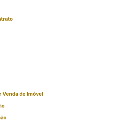
trato
e Venda de Imóvel
ão
ção