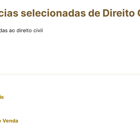
ias selecionadas de Direito C
as ao direito civil
is
e Venda