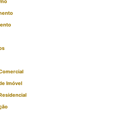
imo
mento
mento
os
Comercial
de Imóvel
Residencial
ção