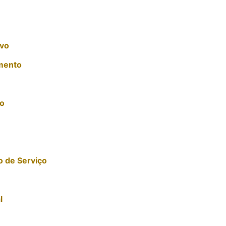
ivo
mento
o
o de Serviço
l