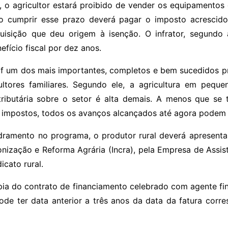
ão, o agricultor estará proibido de vender os equipament
 cumprir esse prazo deverá pagar o imposto acrescido
isição que deu origem à isenção. O infrator, segundo 
efício fiscal por dez anos.
naf um dos mais importantes, completos e bem sucedidos 
ltores familiares. Segundo ele, a agricultura em peque
 tributária sobre o setor é alta demais. A menos que se
s impostos, todos os avanços alcançados até agora podem p
amento no programa, o produtor rural deverá apresentar
lonização e Reforma Agrária (Incra), pela Empresa de Assis
icato rural.
ia do contrato de financiamento celebrado com agente fi
ode ter data anterior a três anos da data da fatura corr